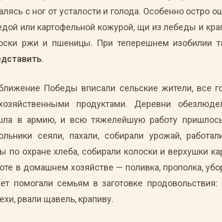
алясь с ног от усталости и голода. Особенно остро о
едой или картофельной кожурой, щи из лебеды и кр
лоски ржи и пшеницы. При теперешнем изобилии 
едставить
.
ближение Победы вписали сельские жители, все 
озяйственными продуктами. Деревни обезлюдел
шла в армию, и всю тяжелейшую работу пришлос
льники сеяли, пахали, собирали урожай, работа
ы по охране хлеба, собирали колоски и верхушки к
те в домашнем хозяйстве — поливка, прополка, уборк
лет помогали семьям в заготовке продовольствия: 
ехи, рвали щавель, крапиву.