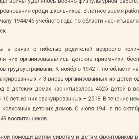
ды войны уделялось военно-физкультурной работе
ревнования среди школьников. В летнее время рабо
ачалу 1944/45 учебного года по области насчитывало
ек.
ы в связи с гибелью родителей возросло коли
ля них организовывались детские приемники, бес
ов трудоустраивали. К ноябрю 1942 г. по области н
вакуированных и 3 вновь организованных из детей-о
од в детских домах насчитывалось 4525 детей в во
-16 лет, из них эвакуированных – 2518. В течение не
 колхозных детских домов. С июля 1941 г. по октябр
49 воспитанников.
ьной помощи детям сиротам и детям фронтовиков в