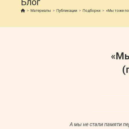
Блог
>
Материалы
>
Публикации
>
Подборки
>
«Мы тоже по
«Мы
(
А мы не стали памяти п