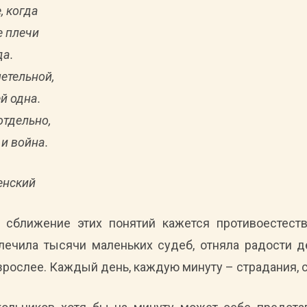
, когда
е плечи
да.
етельной,
й одна.
отдельно,
 и война.
енский
о сближение этих понятий кажется противоестест
лечила тысячи маленьких судеб, отняла радости д
зрослее. Каждый день, каждую минуту – страдания, с