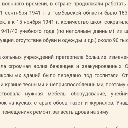
 военного времени, в стране продолжали работать
 1 сентября 1941 г. в Тамбовской области было 18
к, а к 15 ноября 1941 г. количество школ сократил
 1941/42 учебного года (по неполным данным) из
уация, отсутствие обуви и одежды и др.) около 90 ты
кольных учреждений претерпела большие изменен
ула огромная волна беженцев и эвакуированных. С
школьных зданий было передано под госпитали. О
и крайне тесными и неприспособленными, поэтому 
ствовала нужная мебель, оборудование, учебн
ок на кусках старых обоев, газет и журналов. У
 помещениях ремонт, запасать дрова на зиму.