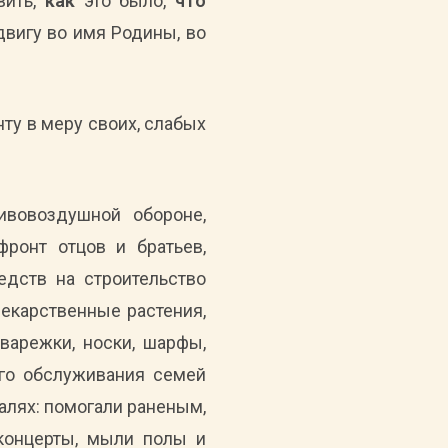
вить,
как
это было,
что
двигу во имя Родины, во
ту в меру своих, слабых
ивовоздушной обороне,
фронт отцов и братьев,
дств на строительство
лекарственные растения,
варежки, носки, шарфы,
его обслуживания семей
алях: помогали раненым,
 концерты, мыли полы и