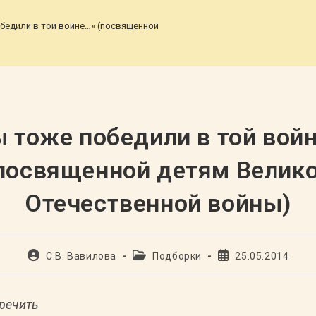
бедили в той войне…» (посвященной детям Великой Отечественной вой
 тоже победили в той вой
посвященной детям Велик
Отечественной войны)
Автор
Рубрика
Запись
С.В. Вавилова
Подборки
25.05.2014
записи:
записи:
опубликована:
еречить