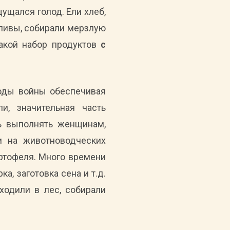
щущался голод. Ели хлеб,
апивы, собирали мерзлую
такой набор продуктов
с
годы войны обеспечивая
и, значительная часть
ь выполнять женщинам,
ли на животноводческих
артофеля. Много времени
а, заготовка сена и т.д.
ходили в лес, собирали