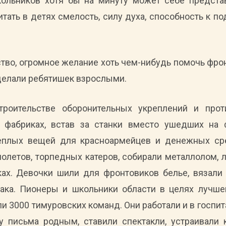
кольников хотя бы на минуту может себе предста
тать в детях смелость, силу духа, способность к по
тво, огромное желание хоть чем-нибудь помочь фрон
сделали ребятишек взрослыми.
троительстве оборонительных укреплений и прот
 фабриках, встав за станки вместо ушедших на 
теплых вещей для красноармейцев и денежных сре
молетов, торпедных катеров, собирали металлолом, 
ках. Девочки шили для фронтовиков белье, вязали 
ака. Пионеры и школьники области в целях лучш
 3000 тимуровских команд. Они работали и в госпит
у письма родным, ставили спектакли, устраивали