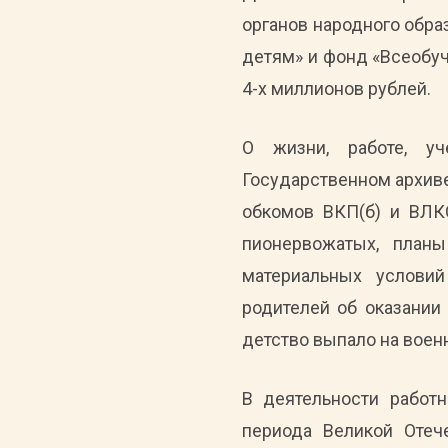
органов народного обр
детям» и фонд «Всеобуч
4-х миллионов рублей.
О жизни, работе, у
Государственном архиве
обкомов ВКП(б) и ВЛКС
пионервожатых, план
материальных условий
родителей об оказании 
детство выпало на воен
В деятельности работ
периода Великой Отеч