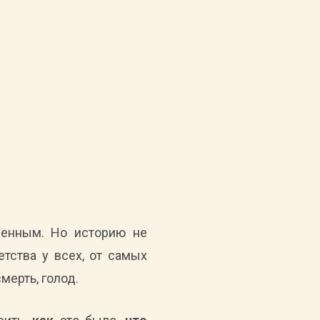
венным. Но историю не
етства у всех, от самых
мерть, голод.