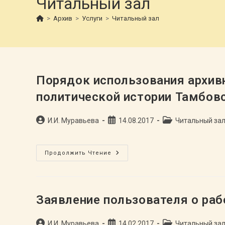
Читальный зал
>
Архив
>
Услуги
>
Читальный зал
Порядок использования архив
политической истории Тамбов
Автор
Запись
Рубрика
И.И. Муравьева
14.08.2017
Читальный за
записи:
опубликована:
записи:
Порядок
Продолжить Чтение
Использования
Архивных
Документов
В
ТОГБУ
«Государственный
Заявление пользователя о раб
Архив
Социально-
Политической
Автор
Запись
Рубрика
И.И. Муравьева
Истории
14.02.2017
Читальный за