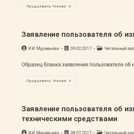
Заявление
Продолжить Чтение
Пользователя
Об
Использовании
Собственных
Технических
Средств
Заявление пользователя об и
Для
Работы
В
Автор
Запись
Рубрика
И.И. Муравьева
Читальном
09.02.2017
Читальный за
Зале
записи:
опубликована:
записи:
Образец бланка заявления пользователя об
Заявление
Продолжить Чтение
Пользователя
Об
Изготовлении
Копий
Архивных
Документов
Заявление пользователя об и
техническими средствами
Автор
Запись
Рубрика
И.И. Муравьева
08.02.2017
Читальный за