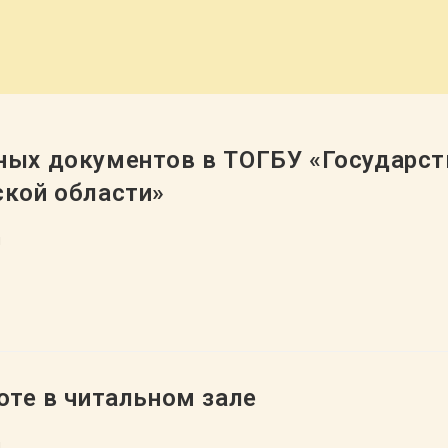
ных документов в ТОГБУ «Государст
ской области»
л
оте в читальном зале
л