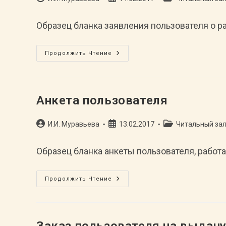
Тамбовской
записи:
опубликована:
записи:
Области»
Образец бланка заявления пользователя о р
Заявление
Продолжить Чтение
Пользователя
О
Работе
В
Читальном
Зале
Анкета пользователя
Автор
Запись
Рубрика
И.И. Муравьева
13.02.2017
Читальный за
записи:
опубликована:
записи:
Образец бланка анкеты пользователя, работ
Анкета
Продолжить Чтение
Пользователя