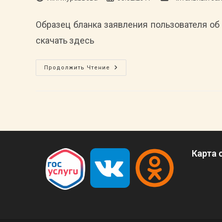
записи:
опубликована:
записи:
Образец бланка заявления пользователя о
скачать здесь
Заявление
Продолжить Чтение
Пользователя
Об
Изготовлении
Копий
Архивных
Документов
Собственными
Техническими
Средствами
Карта 