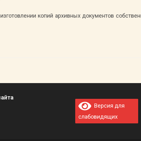
б изготовлении копий архивных документов собств
сайта
Версия для
слабовидящих