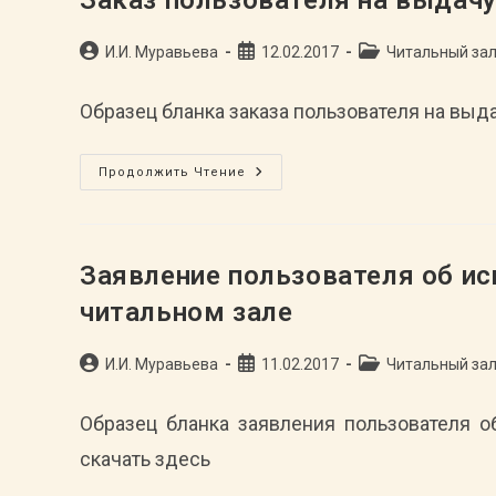
Заказ пользователя на выдачу
Автор
Запись
Рубрика
И.И. Муравьева
12.02.2017
Читальный за
записи:
опубликована:
записи:
Образец бланка заказа пользователя на выд
Заказ
Продолжить Чтение
Пользователя
На
Выдачу
Дел
В
Читальном
Заявление пользователя об ис
Зале
читальном зале
Автор
Запись
Рубрика
И.И. Муравьева
11.02.2017
Читальный за
записи:
опубликована:
записи:
Образец бланка заявления пользователя 
скачать здесь