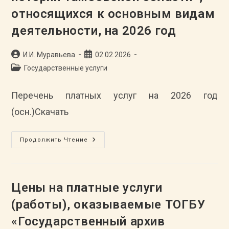
Деятельности,
относящихся к основным видам
На
2026
Год
деятельности, на 2026 год
Автор
Запись
И.И. Муравьева
02.02.2026
записи:
опубликована:
Рубрика
Государственные услуги
записи:
Перечень платных услуг на 2026 год
(осн.)Скачать
ПЕРЕЧЕНЬ
Продолжить Чтение
Платных
Услуг
(работ),
Оказываемых
ТОГБУ
«Государственный
Цены на платные услуги
Архив
Социально-
(работы), оказываемые ТОГБУ
Политической
Истории
«Государственный архив
Тамбовской
Области»,