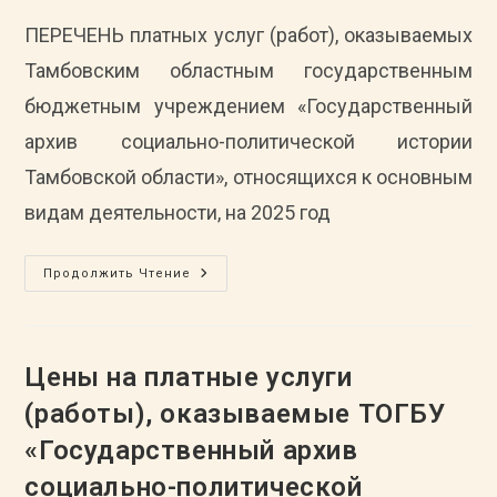
ПЕРЕЧЕНЬ платных услуг (работ), оказываемых
Тамбовским областным государственным
бюджетным учреждением «Государственный
архив социально-политической истории
Тамбовской области», относящихся к основным
видам деятельности, на 2025 год
ПЕРЕЧЕНЬ
Продолжить Чтение
Платных
Услуг
(работ),
Оказываемых
ТОГБУ
«Государственный
Цены на платные услуги
Архив
Социально-
(работы), оказываемые ТОГБУ
Политической
Истории
«Государственный архив
Тамбовской
Области»,
Относящихся
социально-политической
К