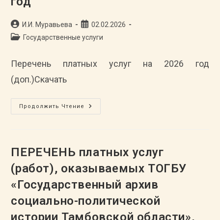
год
Автор
Запись
И.И. Муравьева
02.02.2026
записи:
опубликована:
Рубрика
Государственные услуги
записи:
Перечень платных услуг на 2026 год
(доп.)Скачать
ПЕРЕЧЕНЬ
Продолжить Чтение
Платных
Услуг
(работ),
Оказываемых
ТОГБУ
«Государственный
ПЕРЕЧЕНЬ платных услуг
Архив
Социально-
(работ), оказываемых ТОГБУ
Политической
Истории
«Государственный архив
Тамбовской
Области»,
Относящихся
социально-политической
К
Дополнительным
истории Тамбовской области»,
Видам