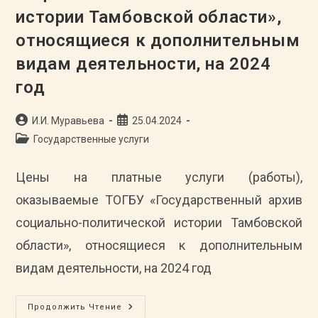
Основным
истории Тамбовской области»,
Видам
Деятельности,
относящиеся к дополнительным
На
2025
Год
видам деятельности, на 2024
год
Автор
Запись
И.И. Муравьева
25.04.2024
записи:
опубликована:
Рубрика
Государственные услуги
записи:
Цены на платные услуги (работы),
оказываемые ТОГБУ «Государственный архив
социально-политической истории Тамбовской
области», относящиеся к дополнительным
видам деятельности, на 2024 год
Цены
Продолжить Чтение
На