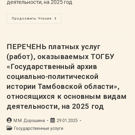
деятельности, на 2025 год
Цены
Продолжить Чтение
На
Платные
Услуги
(работы),
Оказываемые
ТОГБУ
ПЕРЕЧЕНЬ платных услуг
«Государственный
Архив
(работ), оказываемых ТОГБУ
Социально-
Политической
«Государственный архив
Истории
Тамбовской
Области»,
социально-политической
Относящиеся
К
истории Тамбовской области»,
Основным
Видам
относящихся к основным видам
Деятельности,
На
2025
деятельности, на 2025 год
Год
Автор
Запись
М.М. Дорошина
29.01.2025
записи:
опубликована:
Рубрика
Государственные услуги
записи: