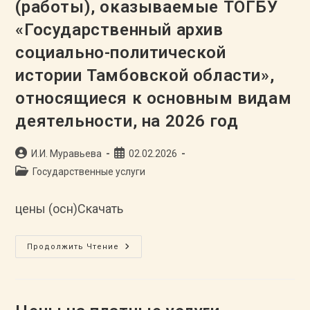
(работы), оказываемые ТОГБУ
Социально-
Политической
«Государственный архив
Истории
Тамбовской
Области»,
социально-политической
Относящиеся
К
истории Тамбовской области»,
Дополнительным
Видам
относящиеся к основным видам
Деятельности,
На
2026
деятельности, на 2026 год
Год
Автор
Запись
И.И. Муравьева
02.02.2026
записи:
опубликована:
Рубрика
Государственные услуги
записи:
цены (осн)Скачать
Цены
Продолжить Чтение
На
Платные
Услуги
(работы),
Оказываемые
ТОГБУ