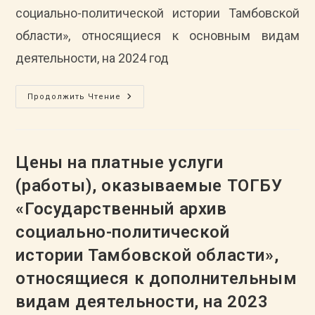
социально-политической истории Тамбовской
области», относящиеся к основным видам
деятельности, на 2024 год
Цены
Продолжить Чтение
На
Платные
Услуги
(работы),
Оказываемые
ТОГБУ
Цены на платные услуги
«Государственный
Архив
(работы), оказываемые ТОГБУ
Социально-
Политической
«Государственный архив
Истории
Тамбовской
Области»,
социально-политической
Относящиеся
К
истории Тамбовской области»,
Основным
Видам
относящиеся к дополнительным
Деятельности,
На
2024
видам деятельности, на 2023
Год