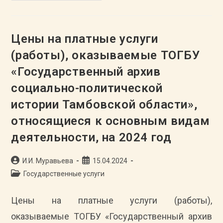
Платные
Услуги
(работы),
Оказываемые
ТОГБУ
Цены на платные услуги
«Государственный
Архив
(работы), оказываемые ТОГБУ
Социально-
Политической
«Государственный архив
Истории
Тамбовской
Области»,
социально-политической
Относящиеся
К
истории Тамбовской области»,
Дополнительным
Видам
относящиеся к основным видам
Деятельности,
На
2024
деятельности, на 2024 год
Год
Автор
Запись
И.И. Муравьева
15.04.2024
записи:
опубликована:
Рубрика
Государственные услуги
записи:
Цены на платные услуги (работы),
оказываемые ТОГБУ «Государственный архив