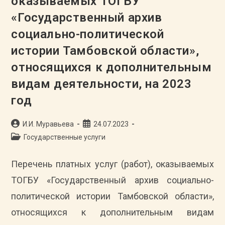
оказываемых ТОГБУ
Социально-
Политической
«Государственный архив
Истории
Тамбовской
Области»,
социально-политической
Относящиеся
К
истории Тамбовской области»,
Дополнительным
Видам
относящихся к дополнительным
Деятельности,
На
2023
видам деятельности, на 2023
Год
год
Автор
Запись
И.И. Муравьева
24.07.2023
записи:
опубликована:
Рубрика
Государственные услуги
записи:
Перечень платных услуг (работ), оказываемых
ТОГБУ «Государственный архив социально-
политической истории Тамбовской области»,
относящихся к дополнительным видам