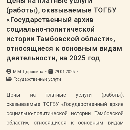
Цены на платные услуги
«Государственный
Архив
(работы), оказываемые ТОГБУ
Социально-
Политической
«Государственный архив
Истории
Тамбовской
Области»,
социально-политической
Относящиеся
К
истории Тамбовской области»,
Основным
Видам
относящиеся к основным видам
Деятельности,
На
2026
деятельности, на 2025 год
Год
Автор
Запись
М.М. Дорошина
29.01.2025
записи:
опубликована:
Рубрика
Государственные услуги
записи:
Цены на платные услуги (работы),
оказываемые ТОГБУ «Государственный архив
социально-политической истории Тамбовской
области», относящиеся к основным видам