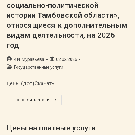
Относящихся
социально-политической
К
Основным
истории Тамбовской области»,
Видам
Деятельности,
относящиеся к дополнительным
На
2026
Год
видам деятельности, на 2026
год
Автор
Запись
И.И. Муравьева
02.02.2026
записи:
опубликована:
Рубрика
Государственные услуги
записи:
цены (доп)Скачать
Цены
Продолжить Чтение
На
Платные
Услуги
(работы),
Оказываемые
ТОГБУ
Цены на платные услуги
«Государственный
Архив