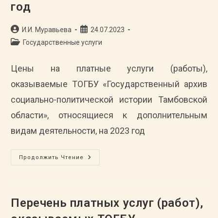
год
Автор
Запись
И.И. Муравьева
24.07.2023
записи:
опубликована:
Рубрика
Государственные услуги
записи:
Цены на платные услуги (работы),
оказываемые ТОГБУ «Государственный архив
социально-политической истории Тамбовской
области», относящиеся к дополнительным
видам деятельности, на 2023 год
Цены
Продолжить Чтение
На
Платные
Услуги
(работы),
Оказываемые
ТОГБУ
Перечень платных услуг (работ),
«Государственный
Архив