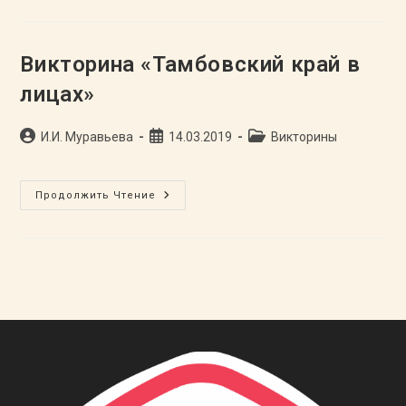
Область
В
Годы
Великой
Отечественной
Викторина «Тамбовский край в
Войны»
лицах»
Автор
Запись
Рубрика
И.И. Муравьева
14.03.2019
Викторины
записи:
опубликована:
записи:
Викторина
Продолжить Чтение
«Тамбовский
Край
В
Лицах»