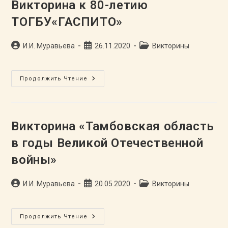
Моей
Викторина к 80-летию
России»
ТОГБУ«ГАСПИТО»
Автор
Запись
Рубрика
И.И. Муравьева
26.11.2020
Викторины
записи:
опубликована:
записи:
Викторина
Продолжить Чтение
К
80-
Летию
ТОГБУ«ГАСПИТО»
Викторина «Тамбовская область
в годы Великой Отечественной
войны»
Автор
Запись
Рубрика
И.И. Муравьева
20.05.2020
Викторины
записи:
опубликована:
записи:
Викторина
Продолжить Чтение
«Тамбовская