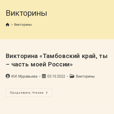
Викторины
>
Викторины
Викторина «Тамбовский край, ты
– часть моей России»
Автор
Запись
Рубрика
И.И. Муравьева
03.10.2022
Викторины
записи:
опубликована:
записи:
Викторина
Продолжить Чтение
«Тамбовский
Край,
Ты
–
Часть