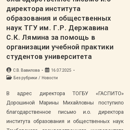
директора института
образования и общественных
наук ТГУ им. Г.Р. Державина
С.К. Лямина за помощь в
организации учебной практики
студентов университета
Автор
Запись
С.В. Вавилова
16.07.2025
записи:
опубликована:
Рубрика
Без рубрики
/
Новости
записи:
В адрес директора ТОГБУ «ГАСПИТО»
Дорошиной Марины Михайловны поступило
благодарственное письмо и.о. директора
института образования и общественных наук