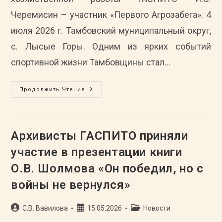
Черемисин – участник «Первого Агрозабега». 4
июля 2026 г. Тамбовский муниципальный округ,
с. Лысые Горы. Одним из ярких событий
спортивной жизни Тамбовщины стал…
Ведущий
Продолжить Чтение
Архивист
ГАСПИТО
И.О.
Черемисин
Принял
Участие
Архивисты ГАСПИТО приняли
В
«Первом
участие в презентации книги
Агрозабеге»
О.В. Шолмова «Он победил, но с
войны не вернулся»
Автор
Запись
Рубрика
С.В. Вавилова
15.05.2026
Новости
записи:
опубликована:
записи: