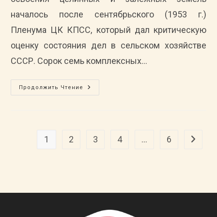
Организации
Учебной
началось после сентябрьского (1953 г.)
Практики
Студентов
Пленума ЦК КПСС, который дал критическую
Университета
оценку состояния дел в сельском хозяйстве
СССР. Сорок семь комплексных…
«Здравствуй,
Продолжить Чтение
Земля
Целинная!»
(к
70-
Летию
Начала
Освоения
1
2
3
4
…
6
Перейти
Целинных
И
Залежных
Земель
В
СССР)