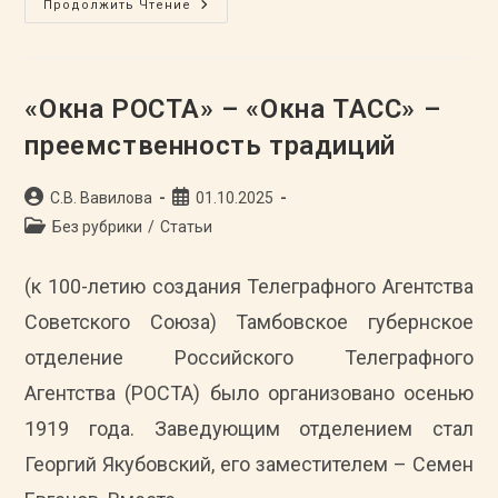
«Пусть
Продолжить Чтение
Шумят
По
Стране
Сады
Воплощеньем
Земной
«Окна РОСТА» – «Окна ТАСС» –
Красоты»
(к
преемственность традиций
170-
Летию
Со
Дня
Автор
Запись
С.В. Вавилова
01.10.2025
Рождения
записи:
опубликована:
Российского
Рубрика
Без рубрики
/
Статьи
Советского
записи:
Биолога,
Селекционера‑генетика,
(к 100-летию создания Телеграфного Агентства
Естествоиспытателя
И.В.
Мичурина)
Советского Союза) Тамбовское губернское
отделение Российского Телеграфного
Агентства (РОСТА) было организовано осенью
1919 года. Заведующим отделением стал
Георгий Якубовский, его заместителем – Семен