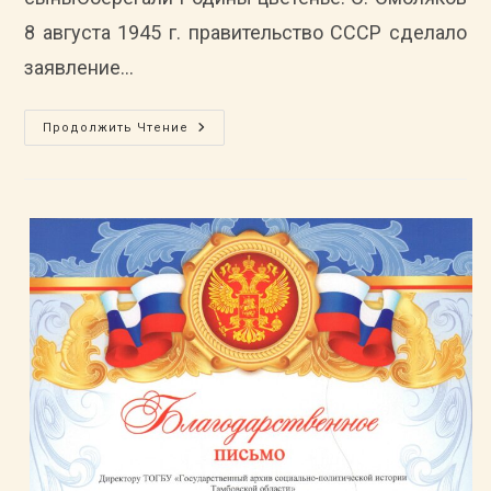
8 августа 1945 г. правительство СССР сделало
заявление…
Незабытые
Продолжить Чтение
Имена
(о
Тамбовчанах
–
Участниках
Советско-
Японской
Войны
В
Августе-
Сентябре
1945
Г.)