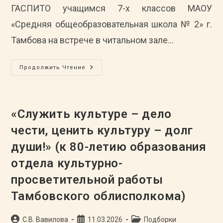
1993-
ГАСПИТО учащимся 7-х классов МАОУ
2022
Гг.
«Средняя общеобразовательная школа № 2» г.
Жириновского
В.В.)
Тамбова на встрече в читальном зале…
В
Продолжить Чтение
ГАСПИТО
Состоялась
Встреча
С
Учащимися
Средней
«Служить культуре – дело
Школы
№
чести, ценить культуру – долг
2
Г. Тамбова
души!» (к 80-летию образования
отдела культурно-
просветительной работы
Тамбовского облисполкома)
Автор
Запись
Рубрика
С.В. Вавилова
11.03.2026
Подборки