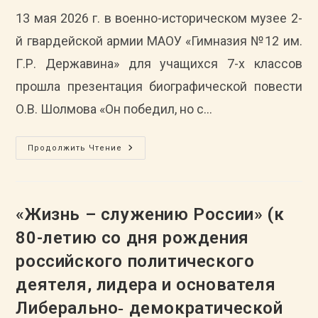
13 мая 2026 г. в военно-историческом музее 2-
й гвардейской армии МАОУ «Гимназия №12 им.
Г.Р. Державина» для учащихся 7-х классов
прошла презентация биографической повести
О.В. Шолмова «Он победил, но с…
Архивисты
Продолжить Чтение
ГАСПИТО
Приняли
Участие
В
Презентации
Книги
«Жизнь – служению России» (к
О.В. Шолмова
«Он
80-летию со дня рождения
Победил,
Но
российского политического
С
Войны
Не
деятеля, лидера и основателя
Вернулся»
Либерально‑ демократической