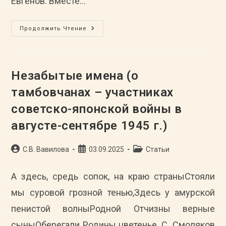
Евгенов. Вместе…
«Окна
Продолжить Чтение
РОСТА»
–
«Окна
ТАСС»
–
Преемственность
Незабытые имена (о
Традиций
тамбовчанах – участниках
советско-японской войны в
августе-сентябре 1945 г.)
Автор
Запись
Рубрика
С.В. Вавилова
03.09.2025
Статьи
записи:
опубликована:
записи:
А здесь, средь сопок, на краю страныСтояли
мы суровой грозной тенью,Здесь у амурской
пенистой волныРодной Отчизны верные
сыныОберегали Родины цветенье. С. Смоляков