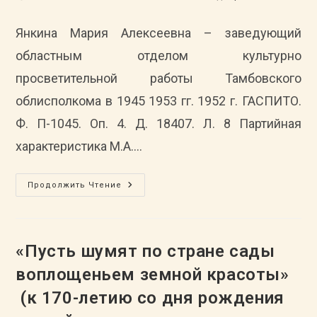
записи:
опубликована:
записи:
Янкина Мария Алексеевна – заведующий
областным отделом культурно
просветительной работы Тамбовского
облисполкома в 1945 1953 гг. 1952 г. ГАСПИТО.
Ф. П-1045. Оп. 4. Д. 18407. Л. 8 Партийная
характеристика М.А.…
«Служить
Продолжить Чтение
Культуре
–
Дело
Чести,
Ценить
Культуру
«Пусть шумят по стране сады
–
Долг
воплощеньем земной красоты»
Души!»
(к
(к 170-летию со дня рождения
80-
Летию
Образования