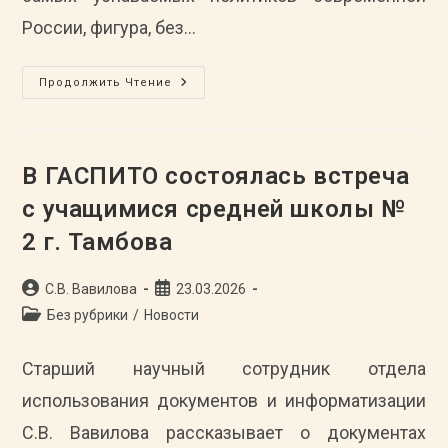
России, фигура, без…
«Жизнь
Продолжить Чтение
–
Служению
России»
(к
80-
Летию
В ГАСПИТО состоялась встреча
Со
Дня
с учащимися средней школы №
Рождения
Российского
2 г. Тамбова
Политического
Деятеля,
Лидера
И
Автор
Запись
С.В. Вавилова
23.03.2026
Основателя
Либерально‑
записи:
опубликована:
Рубрика
Без рубрики
/
Новости
Демократической
записи:
Партии
России,
Депутата
Старший научный сотрудник отдела
Государственной
Думы
использования документов и информатизации
Федерального
Собрания
С.В. Вавилова рассказывает о документах
РФ
В