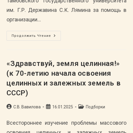
Тамбовского государственного университета
им. Г.Р. Державина С.К. Лямина за помощь в
организации…
В
Продолжить Чтение
Адрес
Директора
ТОГБУ
«ГАСПИТО»
Поступило
Благодарственное
«Здравствуй, земля целинная!»
Письмо
И.о
(к 70-летию начала освоения
Директора
Института
целинных и залежных земель в
Образования
И
Общественных
СССР)
Наук
ТГУ
Им.
Автор
Запись
Г.Р.
Рубрика
С.В. Вавилова
16.01.2025
Подборки
Державина
записи:
опубликована:
записи:
С.К.
Лямина
Всестороннее изучение проблемы массового
За
Помощь
освоения целинных и залежных земель
В