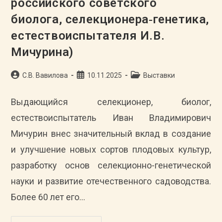
российского советского
Отдела
Культурно-
биолога, селекционера‑генетика,
Просветительной
Работы
естествоиспытателя И.В.
Тамбовского
Облисполкома)
Мичурина)
Автор
Запись
Рубрика
С.В. Вавилова
10.11.2025
Выставки
записи:
опубликована:
записи:
Выдающийся селекционер, биолог,
естествоиспытатель Иван Владимирович
Мичурин внес значительный вклад в создание
и улучшение новых сортов плодовых культур,
разработку основ селекционно-генетической
науки и развитие отечественного садоводства.
Более 60 лет его…