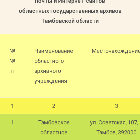
почты и Интернет-сайтов
областных государственных архивов
Тамбовской области
№
Наименование
Местонахождени
№
областного
пп
архивного
учреждения
1
2
3
1
Тамбовское
ул. Советская, 107, 
областное
Тамбов, 392000