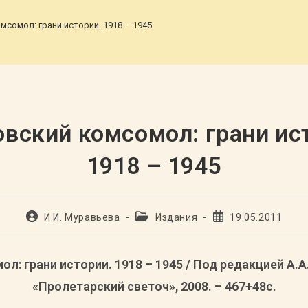
мсомол: грани истории. 1918 – 1945
>
вский комсомол: грани ис
1918 – 1945
Автор
Рубрика
Запись
И.И. Муравьева
Издания
19.05.2011
записи:
записи:
опубликована:
л: грани истории. 1918 – 1945 / Под редакцией А.А.
«Пролетарский светоч», 2008. – 467+48с.