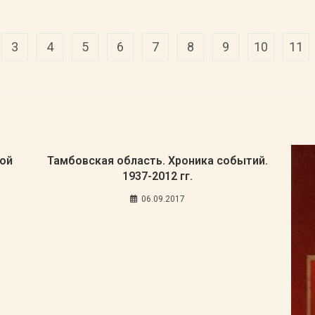
3
4
5
6
7
8
9
10
11
ой
Тамбовская область. Хроника событий.
1937-2012 гг.
06.09.2017