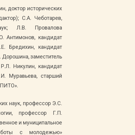
зин, доктор исторических
актор); С.А. Чеботарев,
аук; Л.В. Провалова
Ю. Антимонов, кандидат
.Е. Бредихин, кандидат
М. Дорошина, заместитель
Р.Л. Никулин, кандидат
.И. Муравьева, старший
СПИТО».
их наук, профессор Э.С.
логии, профессор Г.П.
венное и муниципальное
работы с молодежью»