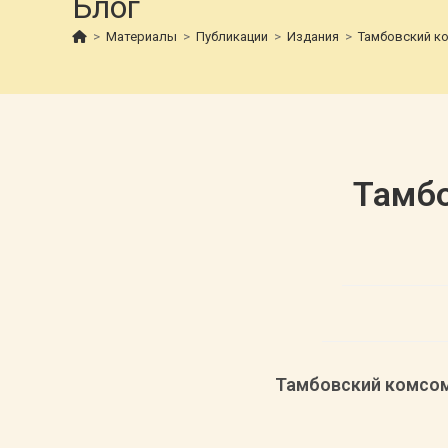
Блог
>
Материалы
>
Публикации
>
Издания
>
Тамбовский ко
Тамбо
Тамбовский комсомо