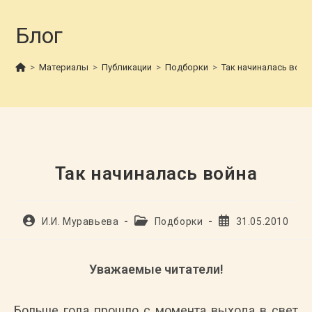
Блог
>
Материалы
>
Публикации
>
Подборки
>
Так начиналась войн
Так начиналась война
Автор
Рубрика
Запись
И.И. Муравьева
Подборки
31.05.2010
записи:
записи:
опубликована:
Уважаемые читатели!
Больше года прошло с момента выхода в свет