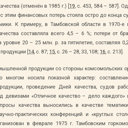
чества (отменён в 1985 г.) [
19
, с. 453, 584 – 587].
с этим финансовых потерь стояла остро до конца 
мики. К примеру, в Тамбовской области в 1970-е
чества составляла всего 4,5 – 6 %; потери от бр
 уровне 20 – 25 млн. р. за пятилетие, составляя 0,
продукции [
14
, с. 87;
15
, с. 26 – 28, 33, 108;
16
, с. 213].
омышленной продукции со стороны комсомольских о
о многом носила показной характер: составлен
родукции, проведение Дней качества, судов раб
од девизами «Отличное качество – дело каждого» 
опросы качества выносились в качестве темати
чно-практических конференций и «круглых столов
рганизован в феврале 1975 г. Тамбовским горко