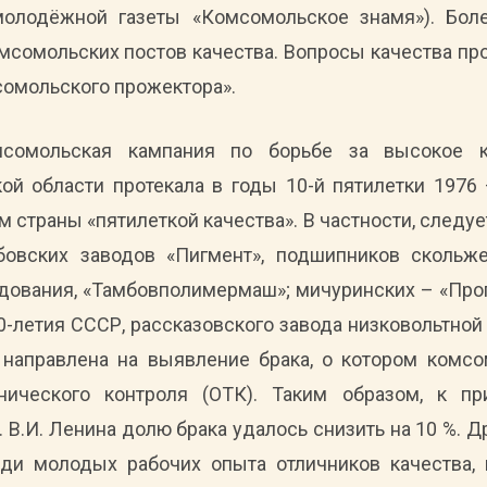
молодёжной газеты «Комсомольское знамя»). Боле
мсомольских постов качества. Вопросы качества пр
сомольского прожектора».
мсомольская кампания по борьбе за высокое к
й области протекала в годы 10-й пятилетки 1976 
 страны «пятилеткой качества». В частности, следуе
овских заводов «Пигмент», подшипников скольжен
дования, «Тамбовполимермаш»; мичуринских – «Прогр
50-летия СССР, рассказовского завода низковольтной
 направлена на выявление брака, о котором ком
нического контроля (ОТК). Таким образом, к при
 В.И. Ленина долю брака удалось снизить на 10 %. 
ди молодых рабочих опыта отличников качества,