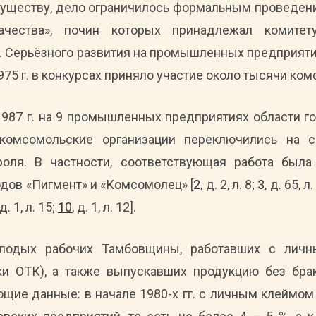
существу, дело ограничилось формальным проведен
ачества», почин которых принадлежал комите
 Серьёзного развития на промышленных предприяти
1975 г. в конкурсах приняло участие около тысячи ко
1987 г. на 9 промышленных предприятиях области г
 комсомольские организации переключились на 
роля. В частности, соответствующая работа был
дов «Пигмент» и «Комсомолец» [
2
, д. 2, л. 8;
3
, д. 65, л
 д. 1, л. 15;
10
, д. 1, л. 12].
лодых рабочих Тамбовщины, работавших с лич
и ОТК), а также выпускавших продукцию без бра
ие данные: в начале 1980-х гг. с личным клеймом т