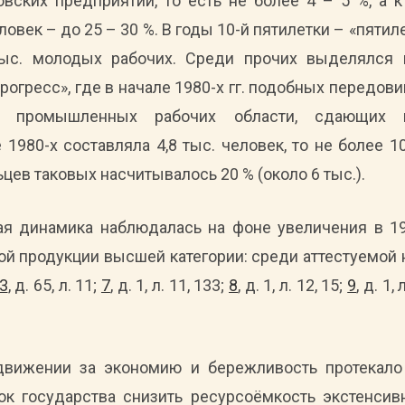
ских предприятий, то есть не более 4 – 5 %, а к
ловек – до 25 – 30 %. В годы 10-й пятилетки – «пятил
тыс. молодых рабочих. Среди прочих выделялся
рогресс», где в начале 1980-х гг. подобных передови
х промышленных рабочих области, сдающих 
 1980-х составляла 4,8 тыс. человек, то не более 10
цев таковых насчитывалось 20 % (около 6 тыс.).
я динамика наблюдалась на фоне увеличения в 198
 продукции высшей категории: среди аттестуемой 
3
, д. 65, л. 11;
7
, д. 1, л. 11, 133;
8
, д. 1, л. 12, 15;
9
, д. 1,
движении за экономию и бережливость протекало
ок государства снизить ресурсоёмкость экстенсивн