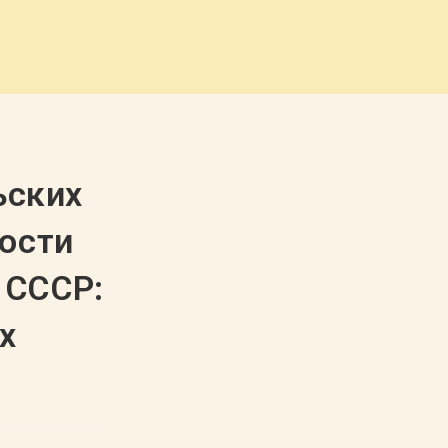
 период позднего СССР: 1965-1991 гг. (на материалах Тамбовской обла
ьских
ности
 СССР:
х