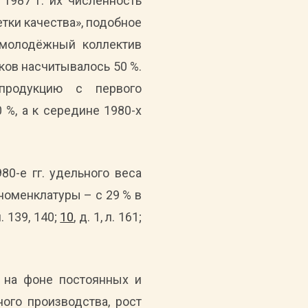
 1987 г. их численность
етки качества», подобное
 молодёжный коллектив
ков насчитывалось 50 %.
продукцию с первого
 %, а к середине 1980-х
0-е гг. удельного веса
номенклатуры – с 29 % в
 л. 139, 140;
10
, д. 1, л. 161;
 на фоне постоянных и
ого производства, рост