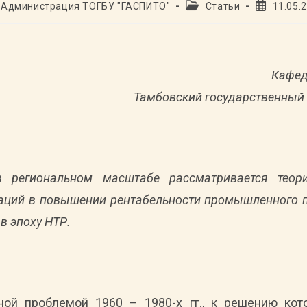
ор
Рубрика
Запись
Администрация ТОГБУ "ГАСПИТО"
Статьи
11.05.
иси:
записи:
опубликов
Кафед
Тамбовский государственный 
в региональном масштабе рассматривается теор
аций в повышении рентабельности промышленного п
в эпоху НТР.
ной проблемой 1960 – 1980-х гг., к решению ко