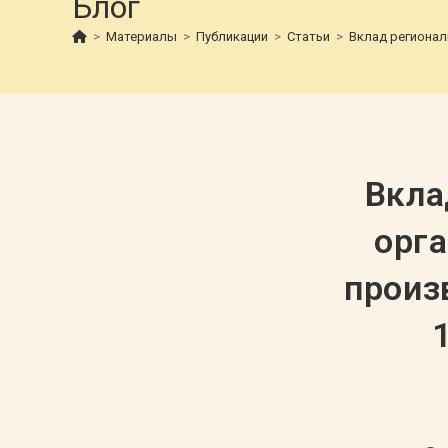
Блог
>
Материалы
>
Публикации
>
Статьи
>
Вклад регионал
Вкла
орга
произ