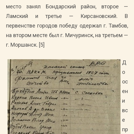
место занял Бондарский район, второе —
Ламский и третье — Кирсановский. В
первенстве городов победу одержал г. Тамбов,
на втором месте был г. Мичуринск, на третьем —
г. Моршанск. [5]
Д
о
ос
ен
и
вс
е
пр