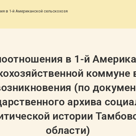
я в 1-й Американской сельскохозяйственной коммуне в годы ее возни
оотношения в 1-й Америк
кохозяйственной коммуне 
возникновения (по докуме
дарственного архива социа
итической истории Тамбов
области)