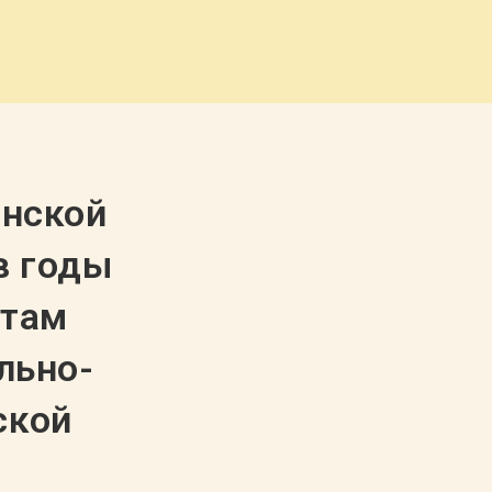
кновения (по документам Государственного архива социально-политич
анской
в годы
нтам
льно-
ской