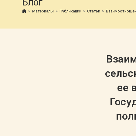
Блог
>
Материалы
>
Публикации
>
Статьи
>
Взаимоотношени
Взаим
сельс
ее 
Госу
пол