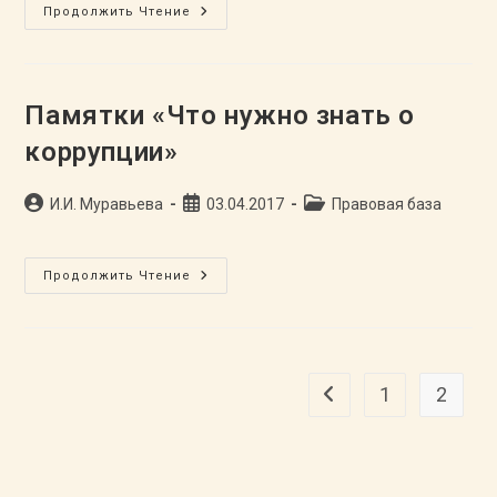
Специальная
Продолжить Чтение
Оценка
Условий
Труда
Памятки «Что нужно знать о
коррупции»
Автор
Запись
Рубрика
И.И. Муравьева
03.04.2017
Правовая база
записи:
опубликована:
записи:
Памятки
Продолжить Чтение
«Что
Нужно
Знать
О
Коррупции»
1
2
Перейти на предыдущу