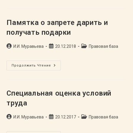
—
Равные
Возможности»
Памятка о запрете дарить и
получать подарки
Автор
Запись
Рубрика
И.И. Муравьева
20.12.2018
Правовая база
записи:
опубликована:
записи:
Памятка
Продолжить Чтение
О
Запрете
Дарить
И
Получать
Подарки
Специальная оценка условий
труда
Автор
Запись
Рубрика
И.И. Муравьева
20.12.2017
Правовая база
записи:
опубликована:
записи: