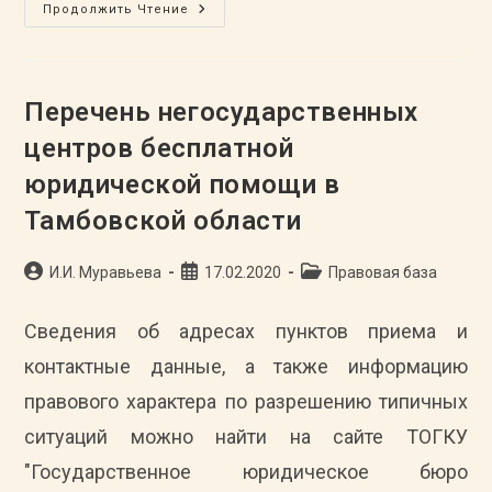
Политика
Продолжить Чтение
Обработки
И
Обеспечения
Безопасности
Персональных
Данных
Перечень негосударственных
В
ТОГБУ
центров бесплатной
«ГАСПИТО»
юридической помощи в
Тамбовской области
Автор
Запись
Рубрика
И.И. Муравьева
17.02.2020
Правовая база
записи:
опубликована:
записи:
Сведения об адресах пунктов приема и
контактные данные, а также информацию
правового характера по разрешению типичных
ситуаций можно найти на сайте ТОГКУ
"Государственное юридическое бюро