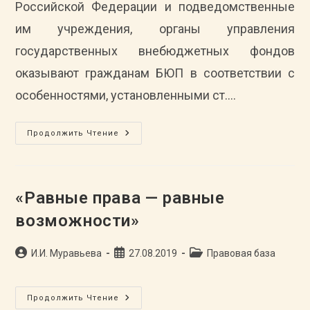
Российской Федерации и подведомственные
им учреждения, органы управления
государственных внебюджетных фондов
оказывают гражданам БЮП в соответствии с
особенностями, установленными ст.…
Перечень
Продолжить Чтение
Провайдеров
Государственной
Системы
Бесплатной
Юридической
Помощи
«Равные права — равные
В
Тамбовской
возможности»
Области
Автор
Запись
Рубрика
И.И. Муравьева
27.08.2019
Правовая база
записи:
опубликована:
записи:
«Равные
Продолжить Чтение
Права