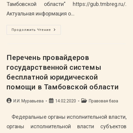
Тамбовской области" https://gub.tmbreg.ru/.
Актуальная информация о…
Перечень
Продолжить Чтение
Негосударственных
Центров
Бесплатной
Юридической
Помощи
В
Перечень провайдеров
Тамбовской
Области
государственной системы
бесплатной юридической
помощи в Тамбовской области
Автор
Запись
Рубрика
И.И. Муравьева
14.02.2020
Правовая база
записи:
опубликована:
записи:
Федеральные органы исполнительной власти,
органы исполнительной власти субъектов