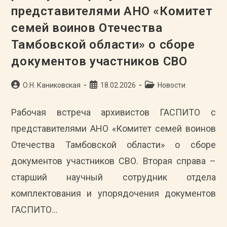
Кавалером
представителями АНО «Комитет
Трех
Орденов
Мужества
семей воинов Отечества
А.В. Сапрыкиным
Тамбовской области» о сборе
документов участников СВО
Автор
Запись
Рубрика
О.Н. Каниковская
18.02.2026
Новости
записи:
опубликована:
записи:
Рабочая встреча архивистов ГАСПИТО с
представителями АНО «Комитет семей воинов
Отечества Тамбовской области» о сборе
документов участников СВО. Вторая справа –
старший научный сотрудник отдела
комплектования и упорядочения документов
ГАСПИТО…