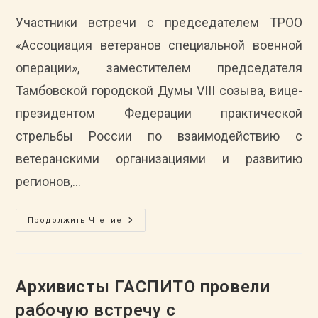
Участники встречи с председателем ТРОО
«Ассоциация ветеранов специальной военной
операции», заместителем председателя
Тамбовской городской Думы VIII созыва, вице-
президентом Федерации практической
стрельбы России по взаимодействию с
ветеранскими организациями и развитию
регионов,…
Архивисты
Продолжить Чтение
ГАСПИТО
Приняли
Участие
Во
Встрече
С
Архивисты ГАСПИТО провели
Ветераном
Боевых
рабочую встречу с
Действий,