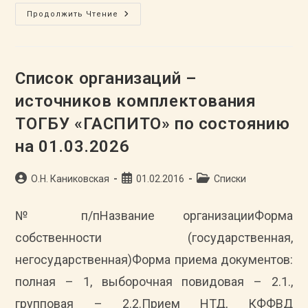
Архивисты
Продолжить Чтение
ГАСПИТО
Провели
Рабочую
Встречу
С
Представителями
Список организаций –
АНО
«Комитет
источников комплектования
Семей
Воинов
ТОГБУ «ГАСПИТО» по состоянию
Отечества
Тамбовской
Области»
на 01.03.2026
О
Сборе
Документов
Автор
Участников
Запись
Рубрика
О.Н. Каниковская
01.02.2016
Списки
СВО
записи:
опубликована:
записи:
№ п/пНазвание организацииФорма
собственности (государственная,
негосударственная)Форма приема документов:
полная – 1, выборочная повидовая – 2.1.,
групповая – 2.2.Прием НТД, КФФВД