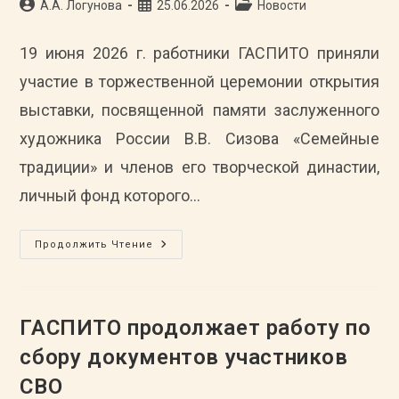
Автор
Запись
Рубрика
А.А. Логунова
25.06.2026
Новости
записи:
опубликована:
записи:
19 июня 2026 г. работники ГАСПИТО приняли
участие в торжественной церемонии открытия
выставки, посвященной памяти заслуженного
художника России В.В. Сизова «Семейные
традиции» и членов его творческой династии,
личный фонд которого…
Архивисты
Продолжить Чтение
ГАСПИТО
Посетили
Открытие
Выставки
«Семейные
Традиции»
ГАСПИТО продолжает работу по
Заслуженного
Художника
сбору документов участников
РФ
В.В.
СВО
Сизова
(1946–