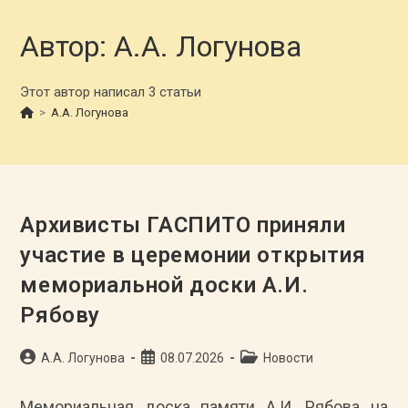
Автор:
А.А. Логунова
Этот автор написал 3 статьи
>
А.А. Логунова
Архивисты ГАСПИТО приняли
участие в церемонии открытия
мемориальной доски А.И.
Рябову
Автор
Запись
Рубрика
А.А. Логунова
08.07.2026
Новости
записи:
опубликована:
записи:
Мемориальная доска памяти А.И. Рябова на