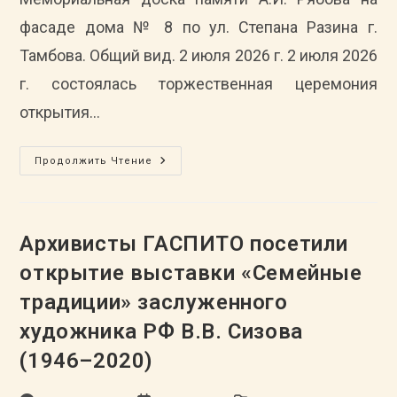
фасаде дома № 8 по ул. Степана Разина г.
Тамбова. Общий вид. 2 июля 2026 г. 2 июля 2026
г. состоялась торжественная церемония
открытия…
Архивисты
Продолжить Чтение
ГАСПИТО
Приняли
Участие
В
Церемонии
Открытия
Архивисты ГАСПИТО посетили
Мемориальной
Доски
открытие выставки «Семейные
А.И.
Рябову
традиции» заслуженного
художника РФ В.В. Сизова
(1946–2020)