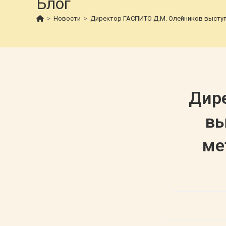
Блог
>
Новости
>
Директор ГАСПИТО Д.М. Олейников выступ
Дир
вы
ме