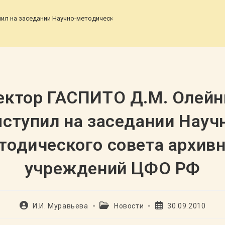
ил на заседании Научно-методического совета архивных учреждений 
ектор ГАСПИТО Д.М. Олейн
ступил на заседании Науч
тодического совета архив
учреждений ЦФО РФ
Автор
Рубрика
Запись
И.И. Муравьева
Новости
30.09.2010
записи:
записи:
опубликована: