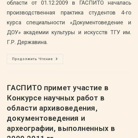
области от 01.12.2009 в ГАСПИТО началась
производственная практика студентов 4-го
курса специальности «Документоведение и
ДОУ» академии культуры и искусств ТГУ им.
Г.Р. Державина.
В
Продолжить Чтение
ГАСПИТО
Проходят
Практику
Студенты
ТГУ
Им.
ГАСПИТО примет участие в
Г.Р.
Державина
Конкурсе научных работ в
области архивоведения,
документоведения и
археографии, выполненных в