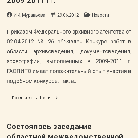
2009 2011 гг.
Автор
Запись
Рубрика
И.И. Муравьева
29.06.2012
Новости
записи:
опубликована:
записи:
Приказом Федерального архивного агентства от
02.04.2012 № 26 объявлен Конкурс работ в
области архивоведения, документоведения,
археографии, выполненных в 2009-2011 г.
ГАСПИТО имеет положительный опыт участия в
подобном конкурсе. Так, в…
ГАСПИТО
Продолжить Чтение
Примет
Участие
В
Конкурсе
Научных
Работ
Состоялось заседание
В
Области
областной межведомственной
Архивоведения,