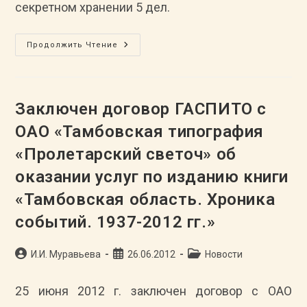
секретном хранении 5 дел.
Состоялось
Продолжить Чтение
Заседание
Областной
Межведомственной
Комиссии
По
Рассекречиванию
Заключен договор ГАСПИТО с
Архивных
Документов
ОАО «Тамбовская типография
«Пролетарский светоч» об
оказании услуг по изданию книги
«Тамбовская область. Хроника
событий. 1937-2012 гг.»
Автор
Запись
Рубрика
И.И. Муравьева
26.06.2012
Новости
записи:
опубликована:
записи:
25 июня 2012 г. заключен договор с ОАО