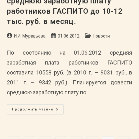
среднюю заработную плату
2012
Гг.»
работников ГАСПИТО до 10-12
тыс. руб. в месяц.
Автор
Запись
Рубрика
И.И. Муравьева
01.06.2012
Новости
записи:
опубликована:
записи:
По состоянию на 01.06.2012 средняя
заработная плата работников ГАСПИТО
составила 10558 руб. (в 2010 г. – 9031 руб., в
2011 г. – 9342 руб.). Планируется довести
среднюю заработную плату по…
В
Продолжить Чтение
2012
Г.
Планируется
Довести
Среднюю
Заработную