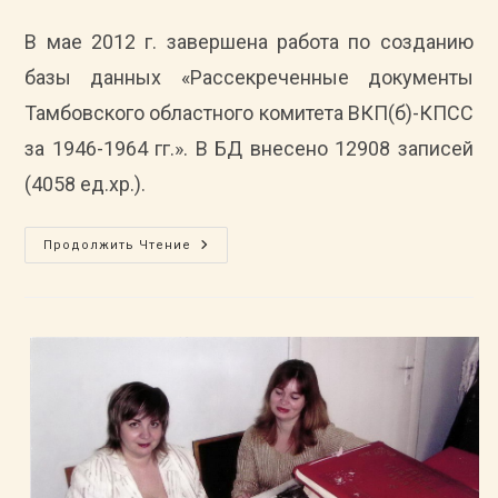
записи:
опубликована:
записи:
Гг.»
В мае 2012 г. завершена работа по созданию
базы данных «Рассекреченные документы
Тамбовского областного комитета ВКП(б)-КПСС
за 1946-1964 гг.». В БД внесено 12908 записей
(4058 ед.хр.).
Создана
Продолжить Чтение
Базы
Данных
«Рассекреченные
Документы
Тамбовского
Областного
Комитета
ВКП(б)-
КПСС
За
1946-
1964
Гг.»