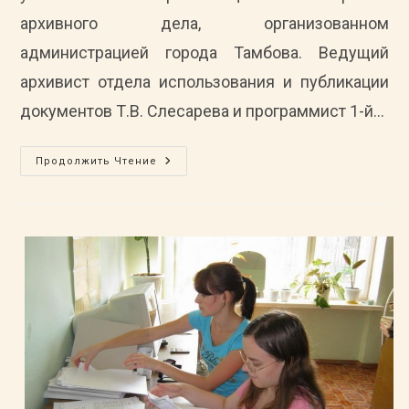
архивного дела, организованном
администрацией города Тамбова. Ведущий
архивист отдела использования и публикации
документов Т.В. Слесарева и программист 1-й…
Архивисты
Продолжить Чтение
ГАСПИТО
Приняли
Участие
В
Семинаре-
Совещании
По
Вопросам
Архивного
Дела