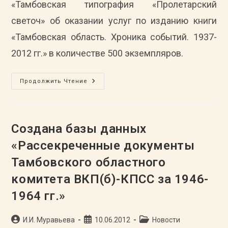
«Тамбовская типография «Пролетарский
светоч» об оказании услуг по изданию книги
«Тамбовская область. Хроника событий. 1937-
2012 гг.» в количестве 500 экземпляров.
Заключен
Продолжить Чтение
Договор
ГАСПИТО
С
ОАО
«Тамбовская
Типография
Создана базы данных
«Пролетарский
Светоч»
«Рассекреченные документы
Об
Оказании
Тамбовского областного
Услуг
По
Изданию
комитета ВКП(б)-КПСС за 1946-
Книги
«Тамбовская
1964 гг.»
Область.
Хроника
Событий.
1937-
Автор
Запись
Рубрика
И.И. Муравьева
10.06.2012
Новости
2012