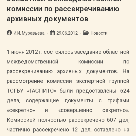
Документоведения
комиссии по рассекречиванию
И
Археографии,
Выполненных
архивных документов
В
2009
2011
Автор
Запись
Гг.
Рубрика
И.И. Муравьева
29.06.2012
Новости
записи:
опубликована:
записи:
1 июня 2012 г. состоялось заседание областной
межведомственной комиссии по
рассекречиванию архивных документов. На
рассмотрение комиссии экспертной группой
ТОГБУ «ГАСПИТО» были предоставлены 624
дела, содержащие документы с грифами
«секретно» и «совершенно секретно».
Комиссией полностью рассекречено 607 дел,
частично рассекречено 12 дел, оставлено на