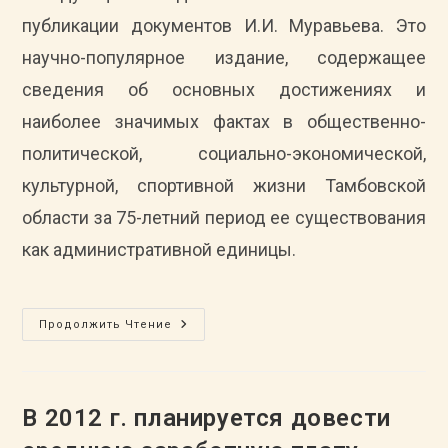
публикации документов И.И. Муравьева. Это
научно-популярное издание, содержащее
сведения об основных достижениях и
наиболее значимых фактах в общественно-
политической, социально-экономической,
культурной, спортивной жизни Тамбовской
области за 75-летний период ее существования
как административной единицы.
Архивистами
Продолжить Чтение
ГАСПИТО
Подготовлен
Сборник
«Тамбовская
Область.
Хроника
В 2012 г. планируется довести
Событий.
1937-