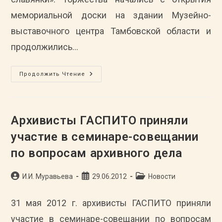
мемориальной доски на здании Музейно-
выставочного центра Тамбовской области и
продолжились…
Архивисты
Продолжить Чтение
ГАСПИТО
Приняли
Участие
В
Торжественных
Мероприятиях,
Архивисты ГАСПИТО приняли
Посвященных
100-
участие в семинаре-совещании
Летию
Марша
по вопросам архивного дела
«Прощание
Славянки»
Автор
Запись
Рубрика
И.И. Муравьева
29.06.2012
Новости
записи:
опубликована:
записи:
31 мая 2012 г. архивисты ГАСПИТО приняли
участие в семинаре-совещании по вопросам