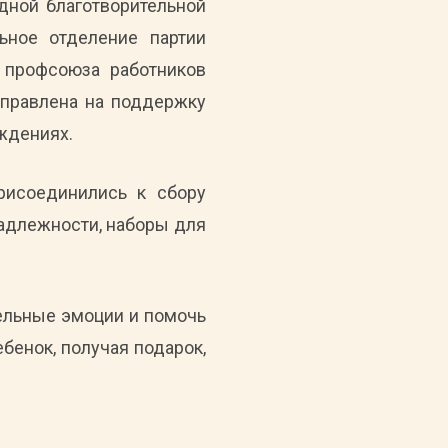
дной благотворительной
льное отделение партии
 профсоюза работников
аправлена на поддержку
ждениях.
рисоединились к сбору
надлежности, наборы для
ельные эмоции и помочь
енок, получая подарок,