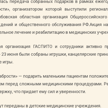
ялась передача собранных подарков в рамках ежего
сти», организатором которой выступили региона
мбовская областная организация Общероссийского
дений и общественного обслуживания РФ.Акция н
ельное лечение и реабилитацию в медицинских учре
я организация ГАСПИТО и сотрудники активно п
о 23 июня были собраны игрушки, канцелярские при
е игры.
рабрости» — подарить маленьким пациентам положит
хом перед сложными медицинскими процедурами. Реб
ержку, что придает ему сил и уверенности.
ут переданы в детские медицинские учреждения.