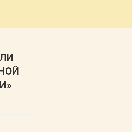
ЯЛИ
ЬНОЙ
И»