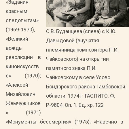
«Задания
красным
следопытам»
(1969-1970),
О.В. Буданцева (слева) с К.Ю.
«Великий
Давыдовой (внучатая
вождь
племянница композитора П.И.
революции в
Чайковского) на открытии
киноискусств
памятного знака П.И.
е» (1970);
Чайковскому в селе Усово
«Алексей
Бондарского района Тамбовской
Михайлович
области. 1974 г. ГАСПИТО. Ф.
Жемчужников
Р-9804. Оп. 1. Ед. хр. 122
» (1971)
«Монументы бессмертия» (1975); «Навечно в