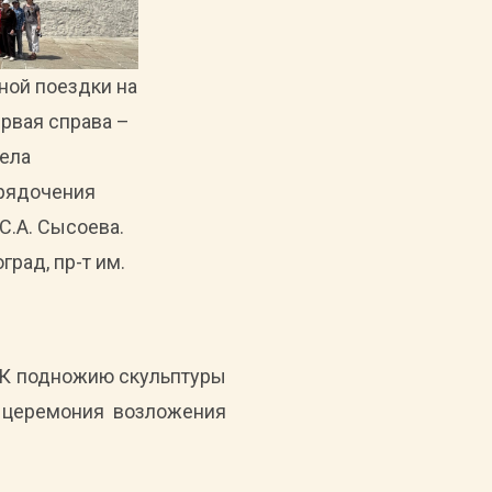
ной поездки на
рвая справа –
ела
орядочения
.А. Сысоева.
оград, пр-т им.
. К подножию скульптуры
ь церемония возложения