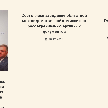
Состоялось заседание областной
межведомственной комиссии по
Г
рассекречиванию архивных
документов
20.12.2018
им.
ия
их
е
ни