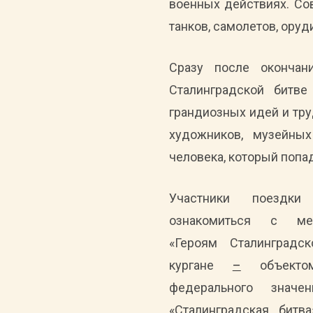
военных действиях. Сов
танков, самолетов, оруд
Сразу после окончан
Сталинградской битв
грандиозных идей и тру
художников, музейных
человека, который попа
Участники поездки
ознакомиться с ме
«Героям Сталинград
кургане
–
объектом
федерального значе
«Сталинградская битв