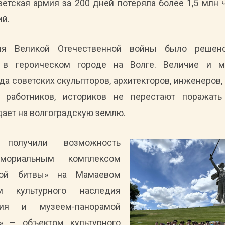
етская армия за 200 дней потеряла более 1,5 млн 
ий.
ия Великой Отечественной войны было решен
е в героическом городе на Волге. Величие и 
да советских скульпторов, архитекторов, инженеров, 
 работников, историков не перестают поражат
дает на волгоградскую землю.
 получили возможность
мориальным комплексом
ской битвы» на Мамаевом
 культурного наследия
ния и музеем-панорамой
а» – объектом культурного