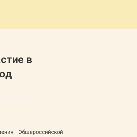
стие в
род
ления Общероссийской