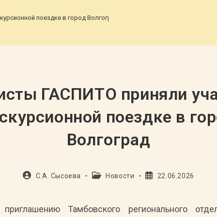
курсионной поездке в город Волгоград
>
исты ГАСПИТО приняли уча
скурсионной поездке в го
Волгоград
Автор
Рубрика
Запись
С.А. Сысоева
Новости
22.06.2026
записи:
записи:
опубликована:
приглашению Тамбовского регионального отде