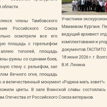
 области.
Участники экскурсион
лексе члены Тамбовского
Мамаевом Кургане. Пе
ления Российского Союза
ведущий архивист отд
тельно осмотрели все его
комплектования и уп
ную площадь с горельефом
документов ГАСПИТО С
 аллею тополей, площадь
18 июня 2026 г. г. Волг
тены-руины со сценами боев,
В.И. Ленина
рную стену с рельефом, зал
лом Вечного огня, площадь
ы и величественный монумент «Родина-мать зовет!»
ложили цветы. В зале Воинской славы состоялас
м Отечества от Российского Союза ветеранов.