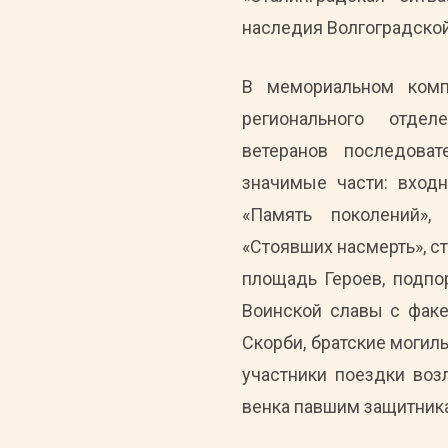
наследия Волгоградской
В мемориальном комп
регионального отде
ветеранов последова
значимые части: вход
«Память поколений»,
«Стоявших насмерть», с
площадь Героев, подпо
Воинской славы с факе
Скорби, братские могил
участники поездки воз
венка павшим защитника