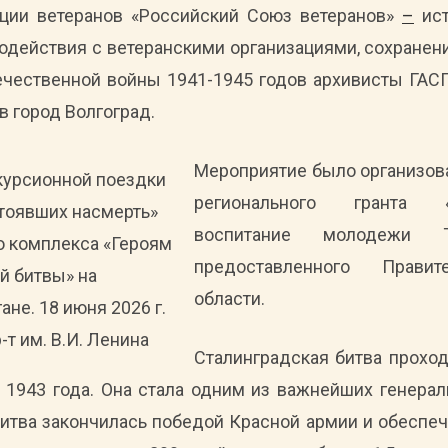
ции ветеранов «Российский Союз ветеранов»
–
ист
одействия с ветеранскими организациями, сохранен
ечественной войны 1941-1945 годов архивисты ГАС
в город Волгоград.
Мероприятие было организова
курсионной поездки
регионального гранта «В
тоявших насмерть»
воспитание молодежи Та
 комплекса «Героям
предоставленного Правит
й битвы» на
области.
не. 18 июня 2026 г.
р-т им. В.И. Ленина
Сталинградская битва проход
я 1943 года. Она стала одним из важнейших генера
итва закончилась победой Красной армии и обеспе