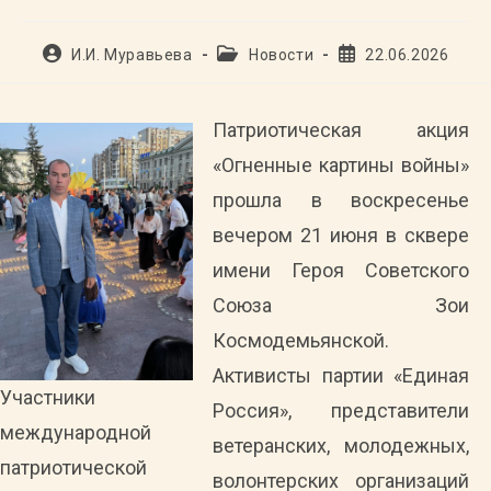
Автор
Рубрика
Запись
И.И. Муравьева
Новости
22.06.2026
записи:
записи:
опубликована:
Патриотическая акция
«Огненные картины войны»
прошла в воскресенье
вечером 21 июня в сквере
имени Героя Советского
Союза Зои
Космодемьянской.
Активисты партии «Единая
Участники
Россия», представители
международной
ветеранских, молодежных,
патриотической
волонтерских организаций