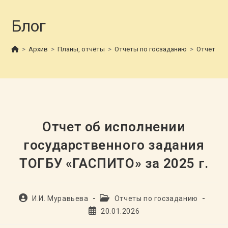
Блог
>
Архив
>
Планы, отчёты
>
Отчеты по госзаданию
>
Отчет об 
Отчет об исполнении
государственного задания
ТОГБУ «ГАСПИТО» за 2025 г.
Автор
Рубрика
И.И. Муравьева
Отчеты по госзаданию
записи:
записи:
Запись
20.01.2026
опубликована: